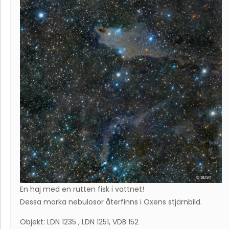
En haj med en rutten fisk i vattnet!
Dessa mörka nebulosor återfinns i Oxens stjärnbild.
Objekt: LDN 1235 , LDN 1251, VDB 152