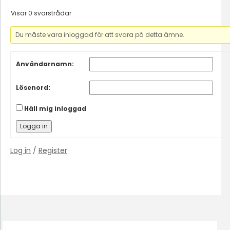
Visar 0 svarstrådar
Du måste vara inloggad för att svara på detta ämne.
Användarnamn:
Lösenord:
Håll mig inloggad
Logga in
Log in
/
Register