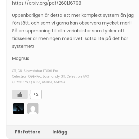
https://arxiv.org/pdf/2601.16798
Uppenbarligen är detta ett mer komplext system än jag
förstått, och som vi gärna kan observera mycket mer!!
Så en uppmaning till alla variabilister som tycker att
tidsserier är meningen med livet: satsa lite på det här
systemet!
Magnus
C11, C8, Skywatcher ED100 Pro
Celestron CGE-Pro, Losmandy G11, Celestron AVX
QHY268m, QHY183, ASI183, ASI294
+2
Författare
Inlägg