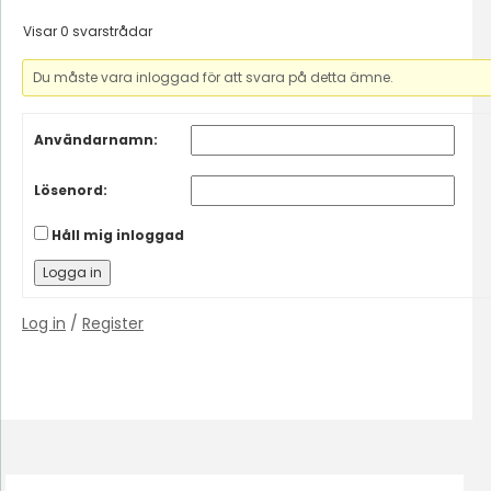
Visar 0 svarstrådar
Du måste vara inloggad för att svara på detta ämne.
Användarnamn:
Lösenord:
Håll mig inloggad
Logga in
Log in
/
Register