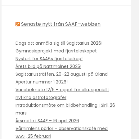
Senaste nytt från SAAF-webben
Dags att anmäla sig till Sagittarius 2026!
Gymnasieprojekt med fjärrteleskopet
Nystart för SAAF:s fjärrteleskop!
Årets bild på Nattmolnet 2025!
Sagittariusträffen, 20–22 augusti på Öland
Apertur nummer 1 2026!
Variabelmöte 12/5 – öppet för alla, speciellt
nyfikna astrofotografer
Introduktionsmöte om bildbehandling i Siril, 26
mars
Årsmöte i SAAF – 16 april 2026
Vårhimlens pärlor – observationskafé med
SAAF, 25 februari