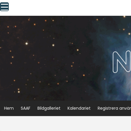
Skip
to
content
Hem
SAAF
Bildgalleriet
Kalendariet
Registrera anvä