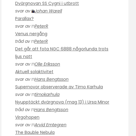
Dvärgnovan SS Cygni i utbrott
svar av
Johan Warell
Parallax?
svar av
PeterR
Venus nergång
tråd av
PeterR
Det går att fota NGC 6888 någorlunda trots
ljus natt
svar av
Olle Eriksson
Aktuell solaktivitet
svar av
Hans Bengtsson
Supernovor observerade av Timo Karhula
svar av
timokarhula
Nyupptäckt dvärgnova (mag 13) i Ursa Minor
tråd av
Hans Bengtsson
Virgohopen
svar av
Arvid Emtegren
The Bauble Nebula