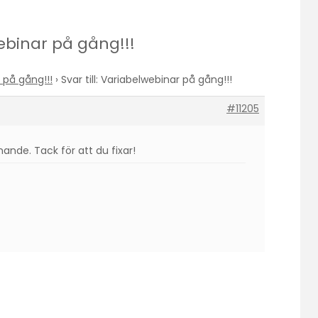
webinar på gång!!!
 på gång!!!
›
Svar till: Variabelwebinar på gång!!!
#11205
nande. Tack för att du fixar!