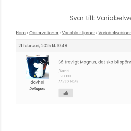
Svar till: Variabel
Hem
›
Observationer
›
Variabla stjärnor
›
Variabelwebinar
21 februari, 2025 kl. 10:48
Så trevligt Magnus, det ska bli spän
/David
SVO: DHE
davhei
AAVSO: HDAE
Deltagare