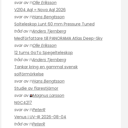
svar av
Olle Eriksson
V2104 Aql = Nova Aql 2026
svar av
Hans Bengtsson
Solteleskop Lunt 60 mm Pressure Tuned
tråd av
Anders Tjernberg
Medförfattare till PANORAMA Atlas Deep-Sky
svar av
Olle Eriksson
12 tums GoTo Spegelteleskop
tråd av
Anders Tjernberg
Tankar kring en gammal svensk
solförmörkelse
svar av
Hans Bengtsson
Studie av flarestjärnor
svar av
Magnus Larsson
NGC4217
svar av
PeterR
Venus i UV-IR 2026-08-04
tråd av
PeterR