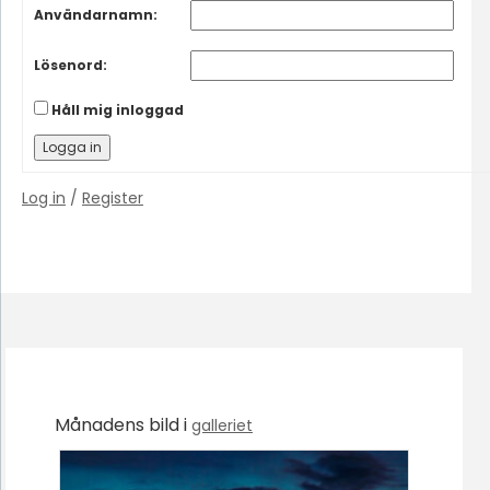
Användarnamn:
Lösenord:
Håll mig inloggad
Logga in
Log in
/
Register
Månadens bild i
galleriet