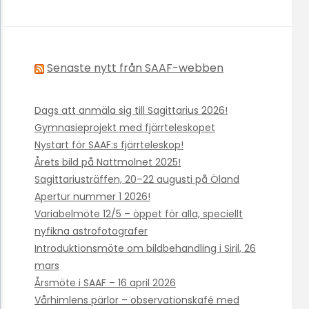
Senaste nytt från SAAF-webben
Dags att anmäla sig till Sagittarius 2026!
Gymnasieprojekt med fjärrteleskopet
Nystart för SAAF:s fjärrteleskop!
Årets bild på Nattmolnet 2025!
Sagittariusträffen, 20–22 augusti på Öland
Apertur nummer 1 2026!
Variabelmöte 12/5 – öppet för alla, speciellt
nyfikna astrofotografer
Introduktionsmöte om bildbehandling i Siril, 26
mars
Årsmöte i SAAF – 16 april 2026
Vårhimlens pärlor – observationskafé med