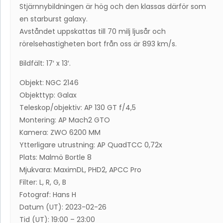
Stjärnnybildningen är hög och den klassas därför som
en starburst galaxy.
Avståndet uppskattas till 70 milj ljusår och
rörelsehastigheten bort från oss är 893 km/s.
Bildfält: 17′ x 13′.
Objekt: NGC 2146
Objekttyp: Galax
Teleskop/objektiv: AP 130 GT f/4,5
Montering: AP Mach2 GTO
Kamera: ZWO 6200 MM
Ytterligare utrustning: AP QuadTCC 0,72x
Plats: Malmö Bortle 8
Mjukvara: MaximDL, PHD2, APCC Pro
Filter: L, R, G, B
Fotograf: Hans H
Datum (UT): 2023-02-26
Tid (UT): 19:00 – 23:00