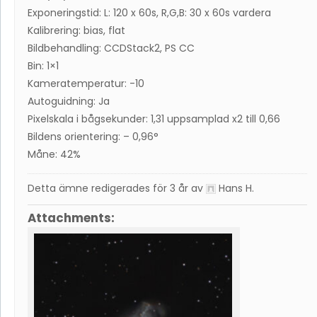
Exponeringstid: L: 120 x 60s, R,G,B: 30 x 60s vardera
Kalibrering: bias, flat
Bildbehandling: CCDStack2, PS CC
Bin: 1×1
Kameratemperatur: -10
Autoguidning: Ja
Pixelskala i bågsekunder: 1,31 uppsamplad x2 till 0,66
Bildens orientering: – 0,96°
Måne: 42%
Detta ämne redigerades för 3 år av
Hans H
.
Attachments: