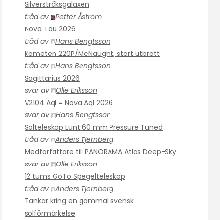
Silverstråksgalaxen
tråd av
Petter Åström
Nova Tau 2026
tråd av
Hans Bengtsson
Kometen 220P/McNaught, stort utbrott
tråd av
Hans Bengtsson
Sagittarius 2026
svar av
Olle Eriksson
V2104 Aql = Nova Aql 2026
svar av
Hans Bengtsson
Solteleskop Lunt 60 mm Pressure Tuned
tråd av
Anders Tjernberg
Medförfattare till PANORAMA Atlas Deep-Sky
svar av
Olle Eriksson
12 tums GoTo Spegelteleskop
tråd av
Anders Tjernberg
Tankar kring en gammal svensk
solförmörkelse