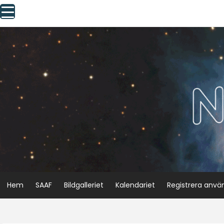
Skip
to
content
Hem
SAAF
Bildgalleriet
Kalendariet
Registrera anvä