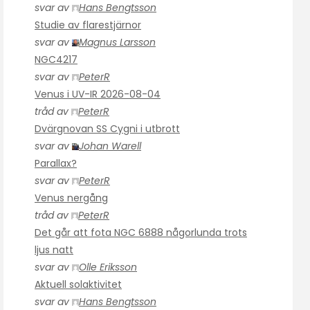
svar av
Hans Bengtsson
Studie av flarestjärnor
svar av
Magnus Larsson
NGC4217
svar av
PeterR
Venus i UV-IR 2026-08-04
tråd av
PeterR
Dvärgnovan SS Cygni i utbrott
svar av
Johan Warell
Parallax?
svar av
PeterR
Venus nergång
tråd av
PeterR
Det går att fota NGC 6888 någorlunda trots
ljus natt
svar av
Olle Eriksson
Aktuell solaktivitet
svar av
Hans Bengtsson