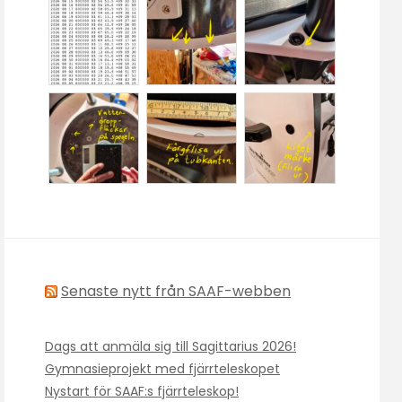
Senaste nytt från SAAF-webben
Dags att anmäla sig till Sagittarius 2026!
Gymnasieprojekt med fjärrteleskopet
Nystart för SAAF:s fjärrteleskop!