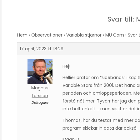
Svar till
Hem
›
Observationer
›
Variabla stjärnor
›
MU Cam
›
Svar 
17 april, 2023 kl. 18:29
Hej!
Hellier pratar om “sidebands” i kap
Variable Stars från 2001. Det handl
Magnus
perioden och omloppsperioden. Men
Larsson
förstå nåt mer. Tyvärr har jag den 
Deltagare
inte helt enkelt…. men visst är det 
Thomas, har du testat med mer dat
program skickar in data där också.
Magnus