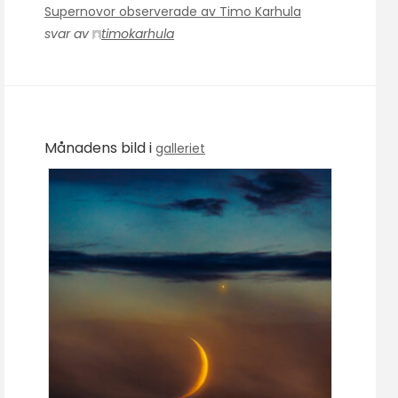
Supernovor observerade av Timo Karhula
svar av
timokarhula
Månadens bild i
galleriet