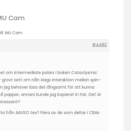
: MU Cam
till: MU Cam
#4482
itlet om intermediate polars i boken Cataclysmic
ar grovt sett om nån slags interaktion mellan spin-
 jag behöver läsa det långsamt för att kunna
på papper, annars kunde jag kopierat in här. Det är
intressant?
a från AAVSO tex? Flera av de som deltar i CBAs