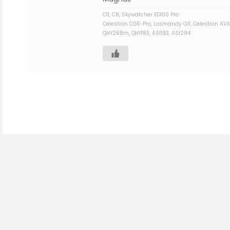
C11, C8, Skywatcher ED100 Pro
Celestron CGE-Pro, Losmandy G11, Celestron AVX
QHY268m, QHY183, ASI183, ASI294