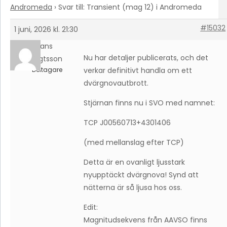
Andromeda
›
Svar till: Transient (mag 12) i Andromeda
#15032
1 juni, 2026 kl. 21:30
Hans
Nu har detaljer publicerats, och det
Bengtsson
Deltagare
verkar definitivt handla om ett
dvärgnovautbrott.
Stjärnan finns nu i SVO med namnet:
TCP J00560713+4301406
(med mellanslag efter TCP)
Detta är en ovanligt ljusstark
nyupptäckt dvärgnova! Synd att
nätterna är så ljusa hos oss.
Edit:
Magnitudsekvens från AAVSO finns