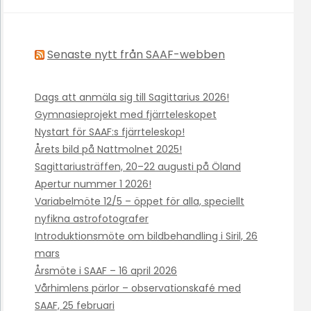
Senaste nytt från SAAF-webben
Dags att anmäla sig till Sagittarius 2026!
Gymnasieprojekt med fjärrteleskopet
Nystart för SAAF:s fjärrteleskop!
Årets bild på Nattmolnet 2025!
Sagittariusträffen, 20–22 augusti på Öland
Apertur nummer 1 2026!
Variabelmöte 12/5 – öppet för alla, speciellt
nyfikna astrofotografer
Introduktionsmöte om bildbehandling i Siril, 26
mars
Årsmöte i SAAF – 16 april 2026
Vårhimlens pärlor – observationskafé med
SAAF, 25 februari