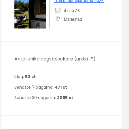
Träff under stjärnorna 2026
4 sep 26
Mariestad
Antal unika dagsbesökare (unika IP)
Idag:
53
st
Senaste 7 dagarna:
471
st
Senaste 30 dagarna:
2055
st