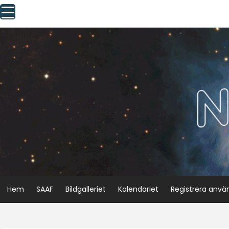
Skip
to
content
Hem
SAAF
Bildgalleriet
Kalendariet
Registrera anvä