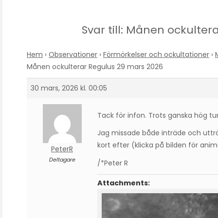
Svar till: Månen ockulte
Hem
›
Observationer
›
Förmörkelser och ockultationer
›
Månen ockulterar Regulus 29 mars 2026
30 mars, 2026 kl. 00:05
Tack för infon. Trots ganska hög tu
Jag missade både inträde och utt
kort efter (klicka på bilden för anim
PeterR
Deltagare
/*Peter R
Attachments: