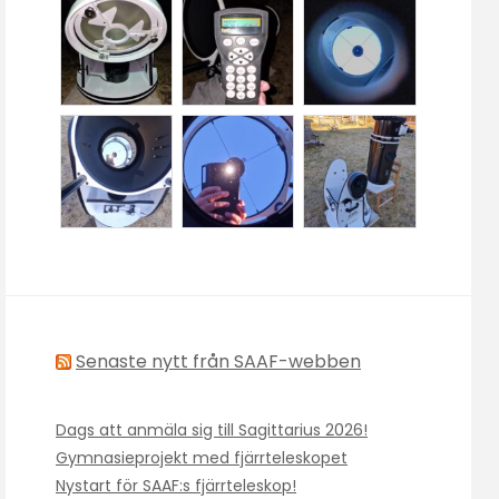
Senaste nytt från SAAF-webben
Dags att anmäla sig till Sagittarius 2026!
Gymnasieprojekt med fjärrteleskopet
Nystart för SAAF:s fjärrteleskop!