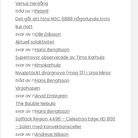
Venus nergång
tråd av
PeterR
Det går att fota NGC 6888 någorlunda trots
ljus natt
svar av
Olle Eriksson
Aktuell solaktivitet
svar av
Hans Bengtsson
Supernovor observerade av Timo Karhula
svar av
timokarhula
Nyupptäckt dvärgnova (mag 13) i Ursa Minor
tråd av
Hans Bengtsson
Virgohopen
svar av
Arvid Emtegren
The Bauble Nebula
svar av
Hans Bengtsson
Solfläck Region 4496 – Celestron Edge HD 800
– Solen med Konvektionsceller
svar av
Andreas Nilsson