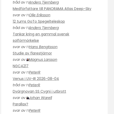
tråd av
Anders Tjernberg
Medförfattare till PANORAMA Atlas Deep-Sky
svar av
Olle Eriksson
12 tums GoTo Spegelteleskop
tråd av
Anders Tjernberg
Tankar kring en gammal svensk
solförmörkelse
svar av
Hans Bengtsson
Studie av flarestjärnor
svar av
Magnus Larsson
NGC4217
svar av
PeterR
Venus i UV-IR 2026-08-04
tråd av
PeterR
Dvärgnovan SS Cygni i utbrott
svar av
Johan Warell
Parallax?
svar av
PeterR