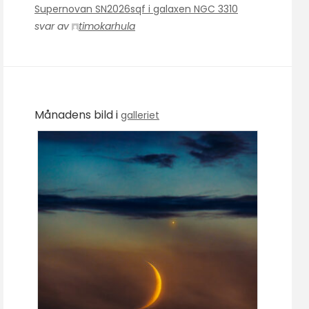
Supernovan SN2026sqf i galaxen NGC 3310
svar av
timokarhula
Månadens bild i
galleriet