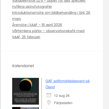
Variabelmöte 12/5 – öppet för alla, speciellt
nyfikna astrofotografer
Introduktionsmöte om bildbehandling i Siril, 26
mars
Årsmöte i SAAF – 16 april 2026
Vårhimlens pärlor – observationskafé med
SAAF, 25 februari
Kalendariet
GAF solförmörkelseevent på
Öland
12 aug 26
Färjestaden