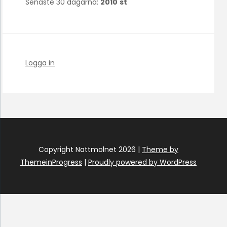
Senaste 30 dagarna:
2010
st
Logga in
Copyright Nattmolnet 2026 |
Theme by
ThemeinProgress
|
Proudly powered by WordPress