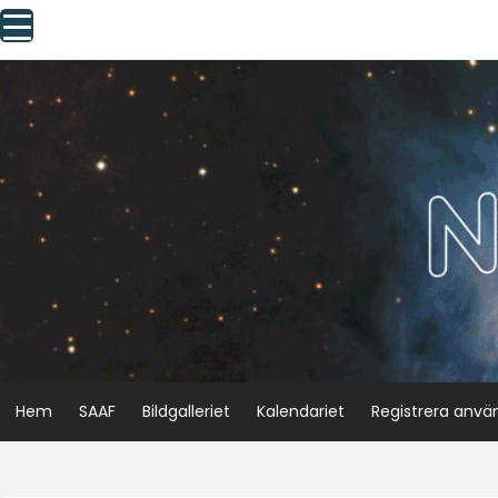
Skip
to
content
Hem
SAAF
Bildgalleriet
Kalendariet
Registrera anvä