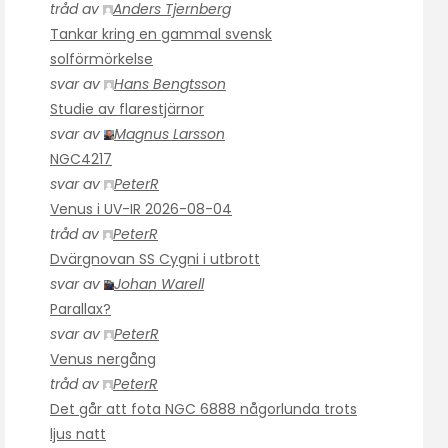
tråd av
Anders Tjernberg
Tankar kring en gammal svensk
solförmörkelse
svar av
Hans Bengtsson
Studie av flarestjärnor
svar av
Magnus Larsson
NGC4217
svar av
PeterR
Venus i UV-IR 2026-08-04
tråd av
PeterR
Dvärgnovan SS Cygni i utbrott
svar av
Johan Warell
Parallax?
svar av
PeterR
Venus nergång
tråd av
PeterR
Det går att fota NGC 6888 någorlunda trots
ljus natt