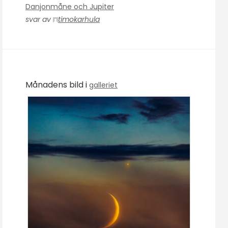
Danjonmåne och Jupiter
svar av
timokarhula
Månadens bild i
galleriet