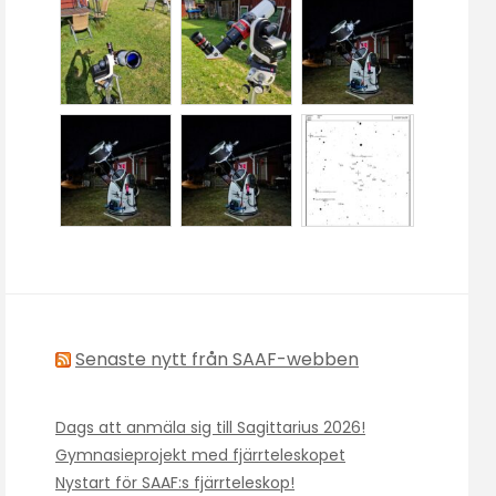
Senaste nytt från SAAF-webben
Dags att anmäla sig till Sagittarius 2026!
Gymnasieprojekt med fjärrteleskopet
Nystart för SAAF:s fjärrteleskop!