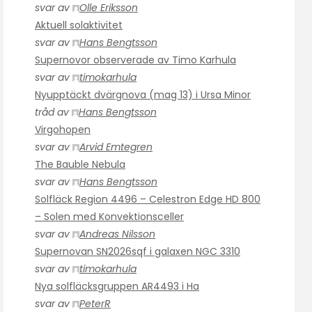
svar av
Olle Eriksson
Aktuell solaktivitet
svar av
Hans Bengtsson
Supernovor observerade av Timo Karhula
svar av
timokarhula
Nyupptäckt dvärgnova (mag 13) i Ursa Minor
tråd av
Hans Bengtsson
Virgohopen
svar av
Arvid Emtegren
The Bauble Nebula
svar av
Hans Bengtsson
Solfläck Region 4496 – Celestron Edge HD 800
– Solen med Konvektionsceller
svar av
Andreas Nilsson
Supernovan SN2026sqf i galaxen NGC 3310
svar av
timokarhula
Nya solfläcksgruppen AR4493 i Ha
svar av
PeterR