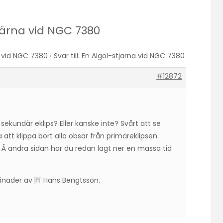
stjärna vid NGC 7380
a vid NGC 7380
›
Svar till: En Algol-stjärna vid NGC 7380
#12872
ekundär eklips? Eller kanske inte? Svårt att se
 att klippa bort alla obsar från primäreklipsen
Å andra sidan har du redan lagt ner en massa tid
månader av
Hans Bengtsson
.