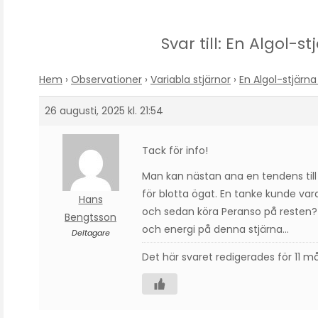
Svar till: En Algol-
Hem
›
Observationer
›
Variabla stjärnor
›
En Algol-stjärn
26 augusti, 2025 kl. 21:54
Tack för info!
Man kan nästan ana en tendens till s
för blotta ögat. En tanke kunde vara
Hans
och sedan köra Peranso på resten? 
Bengtsson
och energi på denna stjärna…
Deltagare
Det här svaret redigerades för 11 