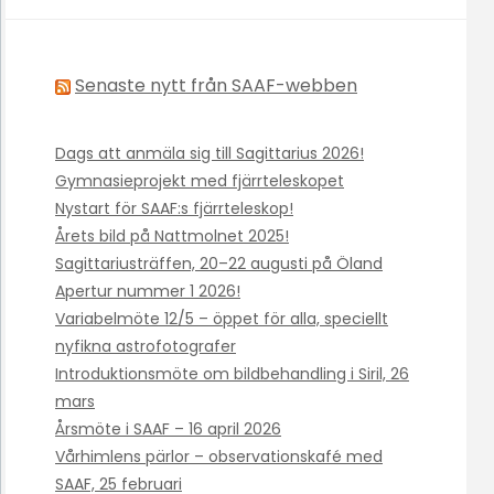
Senaste nytt från SAAF-webben
Dags att anmäla sig till Sagittarius 2026!
Gymnasieprojekt med fjärrteleskopet
Nystart för SAAF:s fjärrteleskop!
Årets bild på Nattmolnet 2025!
Sagittariusträffen, 20–22 augusti på Öland
Apertur nummer 1 2026!
Variabelmöte 12/5 – öppet för alla, speciellt
nyfikna astrofotografer
Introduktionsmöte om bildbehandling i Siril, 26
mars
Årsmöte i SAAF – 16 april 2026
Vårhimlens pärlor – observationskafé med
SAAF, 25 februari