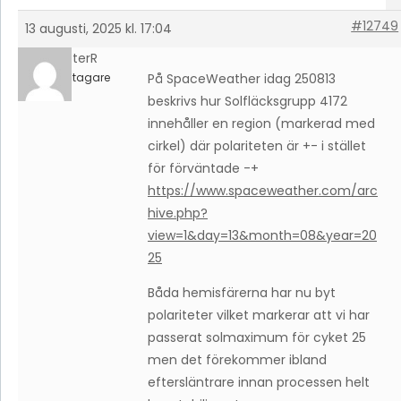
#12749
13 augusti, 2025 kl. 17:04
PeterR
Deltagare
På SpaceWeather idag 250813
beskrivs hur Solfläcksgrupp 4172
innehåller en region (markerad med
cirkel) där polariteten är +- i stället
för förväntade -+
https://www.spaceweather.com/arc
hive.php?
view=1&day=13&month=08&year=20
25
Båda hemisfärerna har nu byt
polariteter vilket markerar att vi har
passerat solmaximum för cyket 25
men det förekommer ibland
eftersläntrare innan processen helt