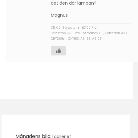
det den där lampan?
Magnus
C11, C8, Skywatcher ED100 Pro
Celestron CGE-Pro, Losmandy G11, Celestron AVX
QHY268m, QHY183, ASI183, ASI294
Månadens bild i
galleriet