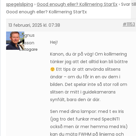
spegelsliping
›
Good enough eller? Kollimering Star’Ex
›
Svar till
Good enough eller? Kollimering Star’Ex
#11153
13 februari, 2025 kl. 07:38
Magnus
Hej!
Larsson
Deltagare
Kanon, du är på väg! Om kollimering
tänker jag att det alltid kan bli bättre
Ett tips är att använda slitsens
ändar – om du får in en av dem i
bilden. Det spelar inte så stor roll om
slitsen är mitt i guidekamerans
synfält, bara den är där.
Sen med dina lampor: med t ex Iris
(jag tro det funkar med SpecINTI
också men är mer hemma med Iris)
kan du mäta FWHM på linjerna och