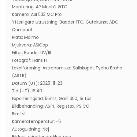
Montering: AP Mach2 GTO
Kamera: ASI 533 MC Pro
Ytterligare utrustning: Baader FFC, Gutekunst ADC
Compact
Plats: Malmö
Mjukvara: ASICap
Filter: Baader UV/IR
Fotograf: Hans H
Lokalförening: Astronomiska Sällskapet Tycho Brahe
(ASTB)
Datum (UT): 2025-11-23
Tid (UT): 16:40
Exponeringstid: 55ms, Gain 350, 18 fps
Bildbehandling: AS!4, Registax, PS CC
Bin: 1×1
Kameratemperatur: -5
Autoguidning: Nej
Bildens orientering: Norr upp