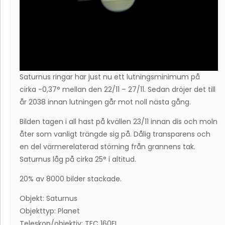
Saturnus ringar har just nu ett lutningsminimum på
cirka -0,37° mellan den 22/11 – 27/11. Sedan dröjer det till
år 2038 innan lutningen går mot noll nästa gång.
Bilden tagen i all hast på kvällen 23/11 innan dis och moln
åter som vanligt trängde sig på. Dålig transparens och
en del värmerelaterad störning från grannens tak.
Saturnus låg på cirka 25° i altitud.
20% av 8000 bilder stackade.
Objekt: Saturnus
Objekttyp: Planet
Teleskop/objektiv: TEC 160FL