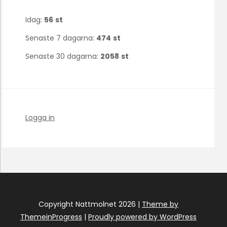
Idag:
56
st
Senaste 7 dagarna:
474
st
Senaste 30 dagarna:
2058
st
Logga in
Copyright Nattmolnet 2026 |
Theme by
ThemeinProgress
|
Proudly powered by WordPress