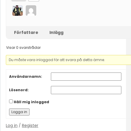
Författare
Inlägg
Visar 0 svarstrådar
Du måste vara inloggad för att svara på detta ämne.
Användarnamn:
Lösenord:
Håll mig inloggad
Logga in
Log in
/
Register