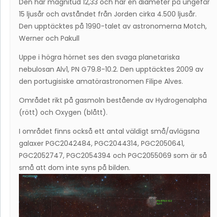
Den har magnitud 12,33 och har en diameter på ungefär
15 ljusår och avståndet från Jorden cirka 4.500 ljusår.
Den upptäcktes på 1990-talet av astronomerna Motch,
Werner och Pakull
Uppe i högra hörnet ses den svaga planetariska
nebulosan Alv1, PN G79.8-10.2. Den upptäcktes 2009 av
den portugisiske amatörastronomen Filipe Alves.
Området rikt på gasmoln bestående av Hydrogenalpha
(rött) och Oxygen (blått).
I området finns också ett antal väldigt små/avlägsna
galaxer PGC2042484, PGC2044314, PGC2050641,
PGC2052747, PGC2054394 och PGC2055069 som är så
små att dom inte syns på bilden.