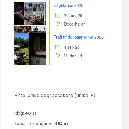
Sagittarius 2026
20 aug 26
Degerhamn
Träff under stjärnorna 2026
4 sep 26
Mariestad
Antal unika dagsbesökare (unika IP)
Idag:
40
st
Senaste 7 dagarna:
462
st