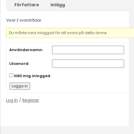
Författare
Inlägg
Visar 2 svarstrådar
Du måste vara inloggad för att svara på detta ämne.
Användarnamn:
Lösenord:
Håll mig inloggad
Logga in
Log in
/
Register