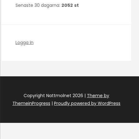
Senaste 30 dagarna:
2052
st
Logga in
Copyright Nattmolnet 2026 |
Theme by
ThemeinProgress
|
Proudly powered by WordPress