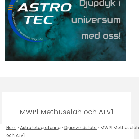
MWP1 Methuselah och ALV1
Hem
›
Astrofotografering
›
Djuprymdsfoto
›
MWP1 Methuselah
och ALV1