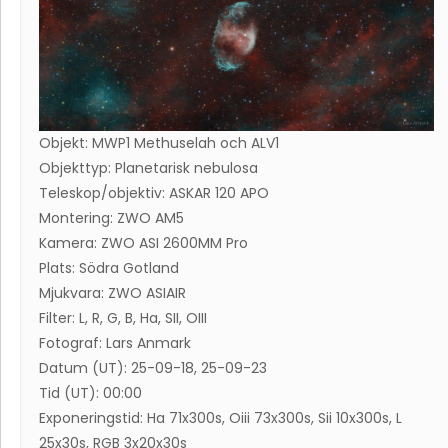
Objekt: MWP1 Methuselah och ALV1
Objekttyp: Planetarisk nebulosa
Teleskop/objektiv: ASKAR 120 APO
Montering: ZWO AM5
Kamera: ZWO ASI 2600MM Pro
Plats: Södra Gotland
Mjukvara: ZWO ASIAIR
Filter: L, R, G, B, Ha, SII, OIII
Fotograf: Lars Anmark
Datum (UT): 25-09-18, 25-09-23
Tid (UT): 00:00
Exponeringstid: Ha 71x300s, Oiii 73x300s, Sii 10x300s, L
25x30s, RGB 3x20x30s