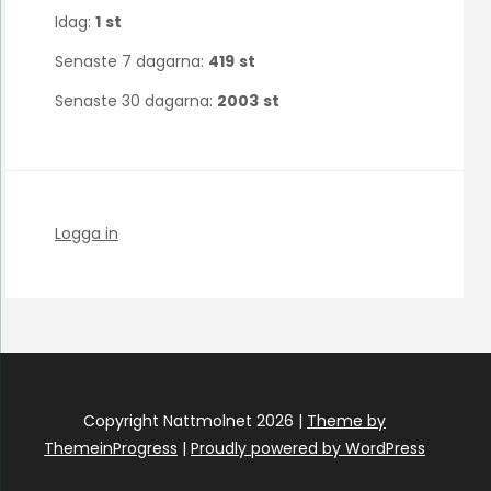
Idag:
1
st
Senaste 7 dagarna:
419
st
Senaste 30 dagarna:
2003
st
Logga in
Copyright Nattmolnet 2026 |
Theme by
ThemeinProgress
|
Proudly powered by WordPress