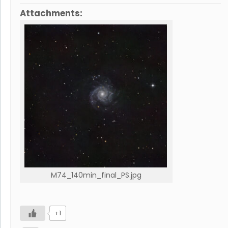
Attachments:
M74_140min_final_PS.jpg
+1