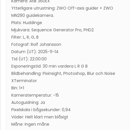
Kamera: Atik 360EX
Ytterligare utrustning: ZWO Off-axis guider + ZWO
MN290 guidekamera.
Plats: Huddinge
Mjukvara: Sequence Generator Pro, PHD2
Filter: L, R, G, B
Fotograf: Rolf Johansson
Datum (UT): 2025-11-14
Tid (UT): 22:00:00
Exponeringstid: 30 min vardera L R G B
Bildbehandling: Pixinsight, Photoshop, Blur och Noise
XTerminator
Bin: 1×1
Kameratemperatur: -15
Autoguidning: Ja
Pixelskala i bågsekunder: 0,94
Väder: Helt klart men blåsigt
Måne: Ingen måne