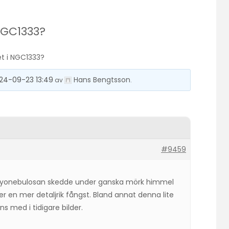
NGC1333?
t i NGC1333?
24-09-23 13:49
Hans Bengtsson
av
.
#9459
bryonebulosan skedde under ganska mörk himmel
 en mer detaljrik fångst. Bland annat denna lite
 med i tidigare bilder.