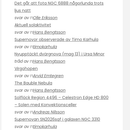
Det går att fota NGC 6888 någorlunda trots
ljus natt
svar av
Olle Eriksson
Aktuell solaktivitet
svar av
Hans Bengtsson
Supernovor observerade av Timo Karhula
svar av
timokarhula
Nyupptäckt dvärgnova (mag 13) i Ursa Minor
tråd av
Hans Bengtsson
Virgohopen
svar av
Arvid Emtegren
The Bauble Nebula
svar av
Hans Bengtsson
Solfläck Region 4496 – Celestron Edge HD 800
– Solen med Konvektionsceller
svar av
Andreas Nilsson
Supernovan SN2026sqf i galaxen NGC 3310
svar av
timokarhula