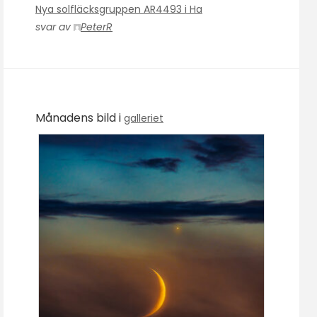
Nya solfläcksgruppen AR4493 i Ha
svar av
PeterR
Månadens bild i
galleriet