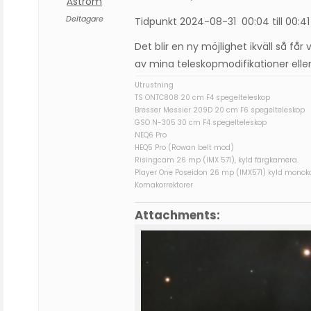
Åström
Deltagare
Tidpunkt 2024-08-31 00:04 till 00:41
Det blir en ny möjlighet ikväll så får
av mina teleskopmodifikationer eller 
Utrustning
TS ONTC808 20 cm F4 spegelteleskop
Bresser Messier 209D 20 cm F6 spegelteleskop
GSO N-305 30 cm F4 spegelteleskop
NEQ6 Pro
HEQ5 Pro (Rowan belt mod)
Risingcam 26 mp (IMX 571), kyld färgkamera.
Player One Poseidon 26 mp (IMX571) kyld mono
Komakorrektorer
Attachments: