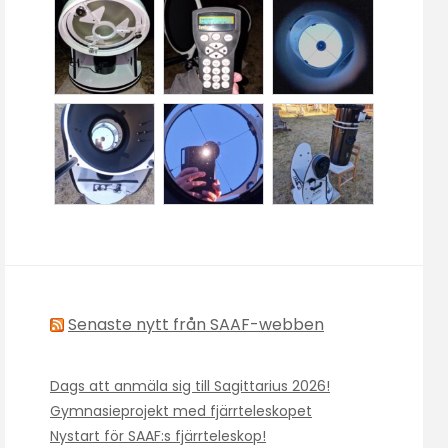
Senaste nytt från SAAF-webben
Dags att anmäla sig till Sagittarius 2026!
Gymnasieprojekt med fjärrteleskopet
Nystart för SAAF:s fjärrteleskop!