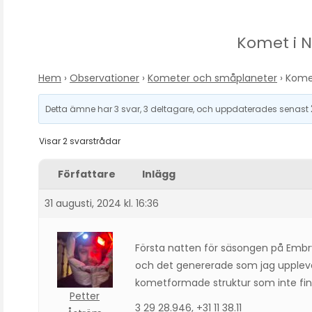
Komet i 
Hem
›
Observationer
›
Kometer och småplaneter
›
Kome
Detta ämne har 3 svar, 3 deltagare, och uppdaterades senast
Visar 2 svarstrådar
Författare
Inlägg
31 augusti, 2024 kl. 16:36
Första natten för säsongen på Em
och det genererade som jag upplever
kometformade struktur som inte finns
Petter
3 29 28.946, +31 11 38.11