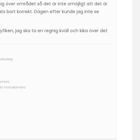
 sig över området så det är inte omöjligt att det är
ats bort korrekt. Dagen efter kunde jag inte se
fiken, jag ska ta en regnig kväll och kika över det
teleskop
amera.
kyld monokamera