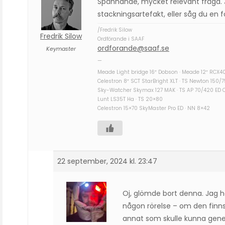
Spännande, mycket relevant fråga. J
stackningsartefakt, eller såg du en f
/Fredrik Silow
Fredrik Silow
Ordförande i SAAF
ordforande@saaf.se
Keymaster
—
Meade Light bridge 16″ Dobson · Meade 12″ RCX4
Celestron 8″ SCT StarBright XLT · TS Newton 150/
Sky-Watcher Skymax 127 MAK · TS AP 70/420 ED 
Lunt LS35T Ha · TS 20×80
Celestron 15×70 SkyMaster Pro ED · NN 8×42
22 september, 2024 kl. 23:47
Oj, glömde bort denna. Jag ha
någon rörelse – om den finns 
annat som skulle kunna gener