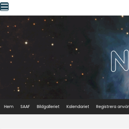
Skip
to
content
Hem
SAAF
Bildgalleriet
Kalendariet
Registrera anvä