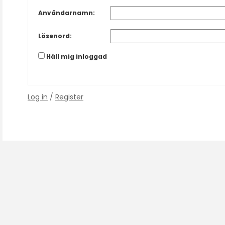
Användarnamn:
Lösenord:
Håll mig inloggad
Log in
/
Register