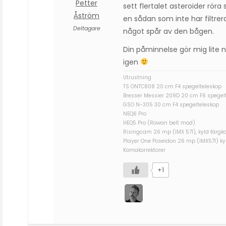
Petter
sett flertalet asteroider röra
Åström
en sådan som inte har filtrer
Deltagare
något spår av den bågen.
Din påminnelse gör mig lite ny
igen
Utrustning
TS ONTC808 20 cm F4 spegelteleskop
Bresser Messier 209D 20 cm F6 spegel
GSO N-305 30 cm F4 spegelteleskop
NEQ6 Pro
HEQ5 Pro (Rowan belt mod)
Risingcam 26 mp (IMX 571), kyld färgk
Player One Poseidon 26 mp (IMX571) 
Komakorrektorer
+1