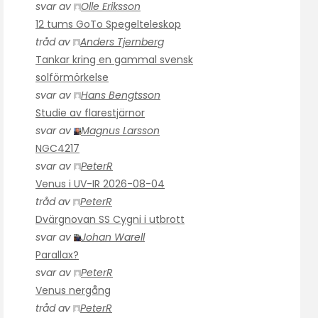
svar av
Olle Eriksson
12 tums GoTo Spegelteleskop
tråd av
Anders Tjernberg
Tankar kring en gammal svensk
solförmörkelse
svar av
Hans Bengtsson
Studie av flarestjärnor
svar av
Magnus Larsson
NGC4217
svar av
PeterR
Venus i UV-IR 2026-08-04
tråd av
PeterR
Dvärgnovan SS Cygni i utbrott
svar av
Johan Warell
Parallax?
svar av
PeterR
Venus nergång
tråd av
PeterR