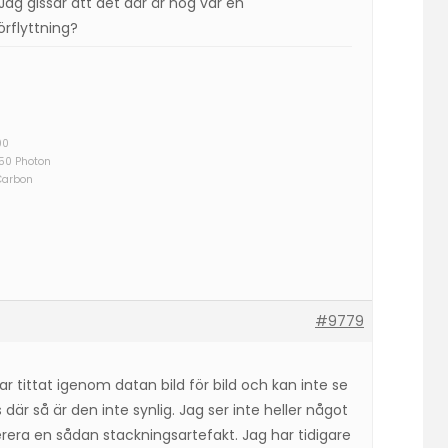
ag gissar att det där är nog var en
örflyttning?
00
750 Photon
Carbon
#9779
r tittat igenom datan bild för bild och kan inte se
där så är den inte synlig. Jag ser inte heller något
era en sådan stackningsartefakt. Jag har tidigare