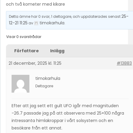
och två kometer med kikare
25-
Detta ämne har 0 svar, 1 deltagare, och uppdaterades senast
12-21 11:25
timokarhula
av
.
Visar 0 svarstrådar
Författare
Inlägg
21 december, 2025 kl. 11:25
#13883
timokarhula
Deltagare
Efter att jag sett ett gult UFO igår med magnituden
-26.7 passade jag på att observera med 25×100 några
intressanta himlakroppar i vårt solsystem och en
besökare från ett annat.