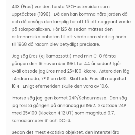
433 (Eros) var den första NEO-asteroiden som
upptäcktes (1898). Då den kan komma nära jorden då
och då ansågs den lämplig för att få ett noggrant värde
på solarparallaxen. För 125 år sedan mättes den
astronomiska enheten till ett värde som stod sig ända
till 1968 då radarn blev betydligt precisare.
Jag såg Eros (ej Ramazzotti) med min C-8 första
gången den 19 november 1981, för 44 år sedan! Igår
kväll obsade jag Eros med 25×100-kikare. Asteroiden låg
i Andromeda, 7° S om M31. Skattade Eros till magnitud
10.4. Enligt efemeriden skulle den vara av 10.6.
Imorse såg jag igen komet 24P/Schaumasse. Den såg
jag första gången på annandag jul 1992. Skattade 24P
med 25×100 (klockan 4:12 UT) som magnitud 9.7,
komadiameter 6′ och DC=3.
Sedan det mest exotiska objektet, den interstellära