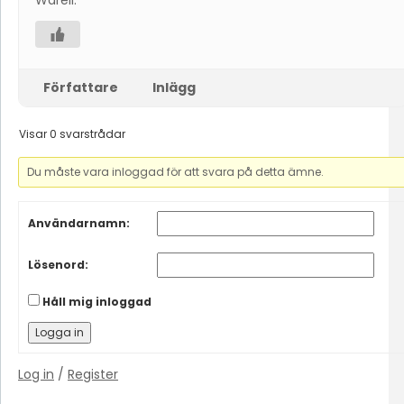
Warell
.
Författare
Inlägg
Visar 0 svarstrådar
Du måste vara inloggad för att svara på detta ämne.
Användarnamn:
Lösenord:
Håll mig inloggad
Logga in
Log in
/
Register