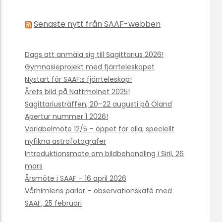
Senaste nytt från SAAF-webben
Dags att anmäla sig till Sagittarius 2026!
Gymnasieprojekt med fjärrteleskopet
Nystart för SAAF:s fjärrteleskop!
Årets bild på Nattmolnet 2025!
Sagittariusträffen, 20–22 augusti på Öland
Apertur nummer 1 2026!
Variabelmöte 12/5 – öppet för alla, speciellt
nyfikna astrofotografer
Introduktionsmöte om bildbehandling i Siril, 26
mars
Årsmöte i SAAF – 16 april 2026
Vårhimlens pärlor – observationskafé med
SAAF, 25 februari