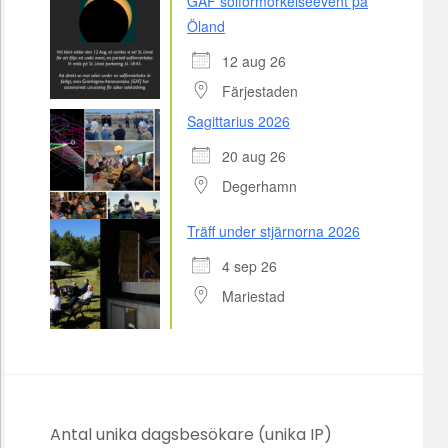
GAF solförmörkelseevent på
Öland
12 aug 26
Färjestaden
Sagittarius 2026
20 aug 26
Degerhamn
Träff under stjärnorna 2026
4 sep 26
Mariestad
Antal unika dagsbesökare (unika IP)