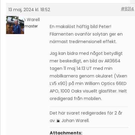
#8314
13 maj, 2024 kl. 18:52
Johan Warell
Keymaster
En makalöst häftig bild Peter!
Filamenten ovanför solytan ger en
närmast tredimensionell effekt.
Jag kan bidra med något betydligt
mer beskedligt, en bild av AR3664
tagen 11 maj 14:13 UT med min
mobilkamera genom okularet (Vixen
LV5 x90) på min William Optics 66ED
APO, 1000 Oaks visuellt glasfilter. Helt
oredigerad från mobilen.
Det här svaret redigerades för 2 år
av
Johan Warell
.
Attachments: