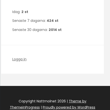
Idag:
2
st
Senaste 7 dagarna:
424
st
Senaste 30 dagarna:
2014
st
Logga in
Copyright Nattmolnet 2026 |
Theme by
ThemeinProgress
|
Proudly powered by WordPress