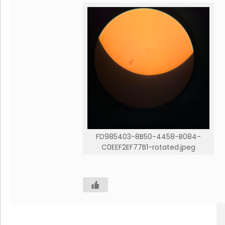
FD985403-8B50-4458-B084-
C0EEF2EF77B1-rotated.jpeg