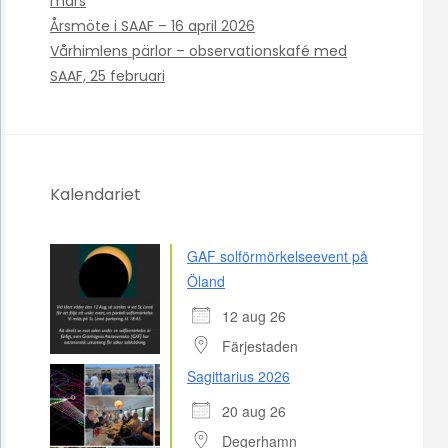
mars
Årsmöte i SAAF – 16 april 2026
Vårhimlens pärlor – observationskafé med
SAAF, 25 februari
Kalendariet
GAF solförmörkelseevent på
Öland
12 aug 26
Färjestaden
Sagittarius 2026
20 aug 26
Degerhamn