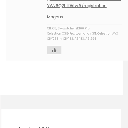
YWz6Q2LLl95tw#/registration
Magnus
C11, C8, Skywatcher ED100 Pro
Celestron CGE-Pro, Losmandy G11, Celestron AVX
QHY268m, QHY183, ASI183, ASI294