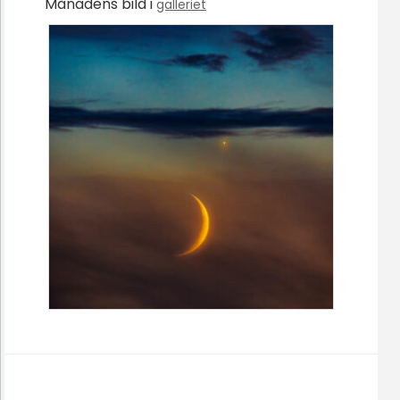
Månadens bild i
galleriet