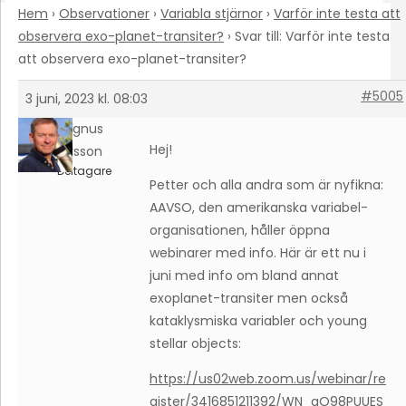
Hem
›
Observationer
›
Variabla stjärnor
›
Varför inte testa att
observera exo-planet-transiter?
›
Svar till: Varför inte testa
att observera exo-planet-transiter?
#5005
3 juni, 2023 kl. 08:03
Magnus
Hej!
Larsson
Deltagare
Petter och alla andra som är nyfikna:
AAVSO, den amerikanska variabel-
organisationen, håller öppna
webinarer med info. Här är ett nu i
juni med info om bland annat
exoplanet-transiter men också
kataklysmiska variabler och young
stellar objects:
https://us02web.zoom.us/webinar/re
gister/3416851211392/WN_aO98PUUES