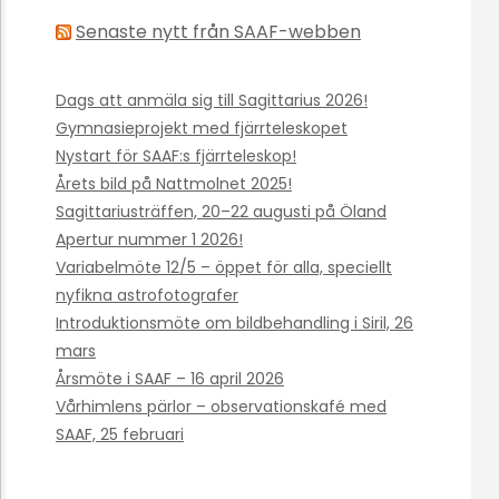
Senaste nytt från SAAF-webben
Dags att anmäla sig till Sagittarius 2026!
Gymnasieprojekt med fjärrteleskopet
Nystart för SAAF:s fjärrteleskop!
Årets bild på Nattmolnet 2025!
Sagittariusträffen, 20–22 augusti på Öland
Apertur nummer 1 2026!
Variabelmöte 12/5 – öppet för alla, speciellt
nyfikna astrofotografer
Introduktionsmöte om bildbehandling i Siril, 26
mars
Årsmöte i SAAF – 16 april 2026
Vårhimlens pärlor – observationskafé med
SAAF, 25 februari