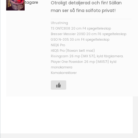
Deltagare
Otroligt detaljerad och fin! Sällan
man ser så fina solfoto privat!
Utrustning
TS ONTC808 20 cm F4 spegelteleskop
Bresser Messier 209D 20 cm F6 spegelteleskop
GSO N-305 30 cm F4 spegelteleskop
NEQ6 Pro
HEQ5 Pro (Rowan belt mod)
Risingcam 26 mp (IMX 571), kyld färgkamera.
Player One Poseidon 26 mp (IMX571) kyld
monokamera
Komakorrektorer