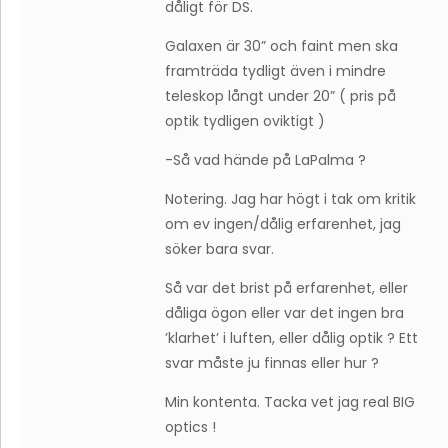
dåligt för DS.
Galaxen är 30” och faint men ska
framträda tydligt även i mindre
teleskop långt under 20” ( pris på
optik tydligen oviktigt )
-Så vad hände på LaPalma ?
Notering. Jag har högt i tak om kritik
om ev ingen/dålig erfarenhet, jag
söker bara svar.
Så var det brist på erfarenhet, eller
dåliga ögon eller var det ingen bra
’klarhet’ i luften, eller dålig optik ? Ett
svar måste ju finnas eller hur ?
Min kontenta. Tacka vet jag real BIG
optics !