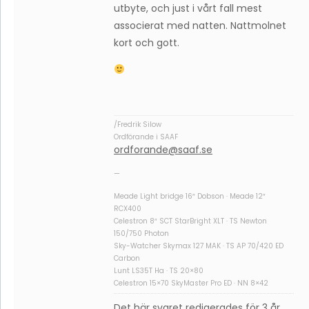
utbyte, och just i vårt fall mest
associerat med natten. Nattmolnet
kort och gott.
/Fredrik Silow
Ordförande i SAAF
ordforande@saaf.se
—
Meade Light bridge 16″ Dobson · Meade 12″
RCX400
Celestron 8″ SCT StarBright XLT · TS Newton
150/750 Photon
Sky-Watcher Skymax 127 MAK · TS AP 70/420 ED
Carbon
Lunt LS35T Ha · TS 20×80
Celestron 15×70 SkyMaster Pro ED · NN 8×42
Det här svaret redigerades för 3 år