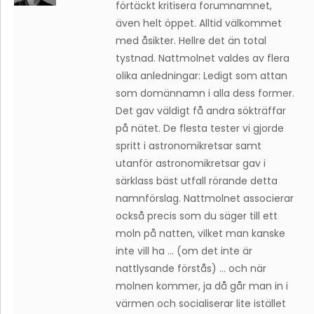
förtäckt kritisera forumnamnet,
även helt öppet. Alltid välkommet
med åsikter. Hellre det än total
tystnad. Nattmolnet valdes av flera
olika anledningar: Ledigt som attan
som domännamn i alla dess former.
Det gav väldigt få andra sökträffar
på nätet. De flesta tester vi gjorde
spritt i astronomikretsar samt
utanför astronomikretsar gav i
särklass bäst utfall rörande detta
namnförslag. Nattmolnet associerar
också precis som du säger till ett
moln på natten, vilket man kanske
inte vill ha … (om det inte är
nattlysande förstås) … och när
molnen kommer, ja då går man in i
värmen och socialiserar lite istället