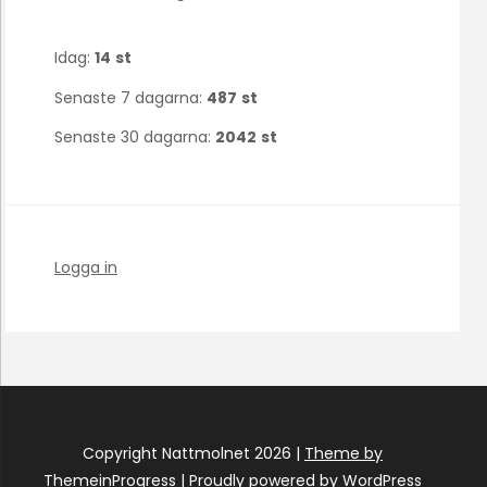
Idag:
14
st
Senaste 7 dagarna:
487
st
Senaste 30 dagarna:
2042
st
Logga in
Copyright Nattmolnet 2026 |
Theme by
ThemeinProgress
|
Proudly powered by WordPress