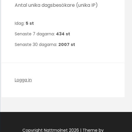
Antal unika dagsbesökare (unika IP)
Idag:
5
st
Senaste 7 dagarna:
434
st
Senaste 30 dagarna:
2007
st
Logga in
Copyright Nattmolnet 2026 |
Theme by