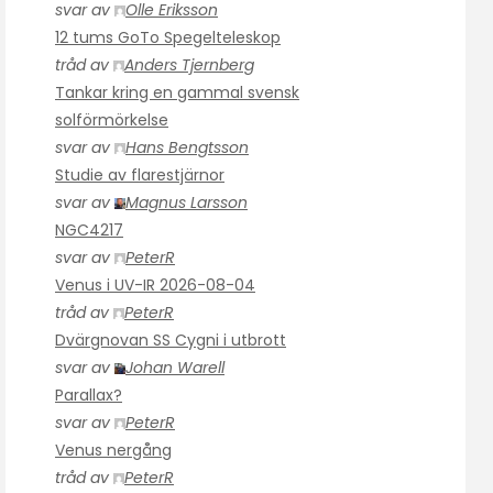
svar av
Olle Eriksson
12 tums GoTo Spegelteleskop
tråd av
Anders Tjernberg
Tankar kring en gammal svensk
solförmörkelse
svar av
Hans Bengtsson
Studie av flarestjärnor
svar av
Magnus Larsson
NGC4217
svar av
PeterR
Venus i UV-IR 2026-08-04
tråd av
PeterR
Dvärgnovan SS Cygni i utbrott
svar av
Johan Warell
Parallax?
svar av
PeterR
Venus nergång
tråd av
PeterR