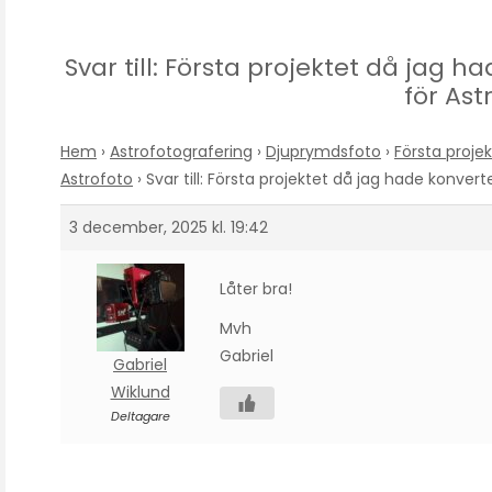
Svar till: Första projektet då jag
för Ast
Hem
›
Astrofotografering
›
Djuprymdsfoto
›
Första proje
Astrofoto
›
Svar till: Första projektet då jag hade konve
3 december, 2025 kl. 19:42
Låter bra!
Mvh
Gabriel
Gabriel
Wiklund
Deltagare