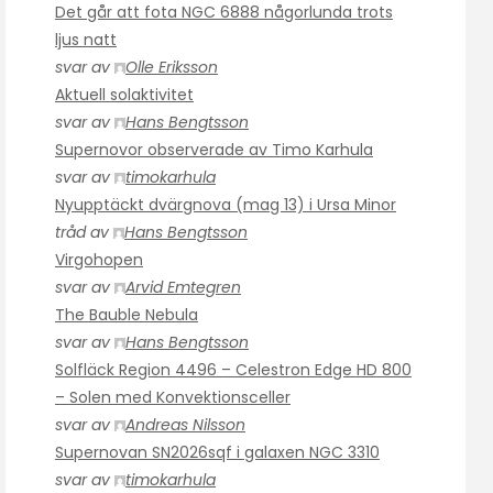
Det går att fota NGC 6888 någorlunda trots
ljus natt
svar av
Olle Eriksson
Aktuell solaktivitet
svar av
Hans Bengtsson
Supernovor observerade av Timo Karhula
svar av
timokarhula
Nyupptäckt dvärgnova (mag 13) i Ursa Minor
tråd av
Hans Bengtsson
Virgohopen
svar av
Arvid Emtegren
The Bauble Nebula
svar av
Hans Bengtsson
Solfläck Region 4496 – Celestron Edge HD 800
– Solen med Konvektionsceller
svar av
Andreas Nilsson
Supernovan SN2026sqf i galaxen NGC 3310
svar av
timokarhula