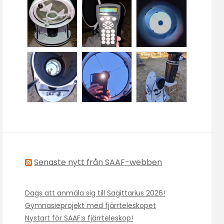
Senaste nytt från SAAF-webben
Dags att anmäla sig till Sagittarius 2026!
Gymnasieprojekt med fjärrteleskopet
Nystart för SAAF:s fjärrteleskop!