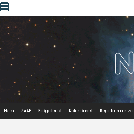
Skip
to
content
Hem
SAAF
Bildgalleriet
Kalendariet
Registrera anvä