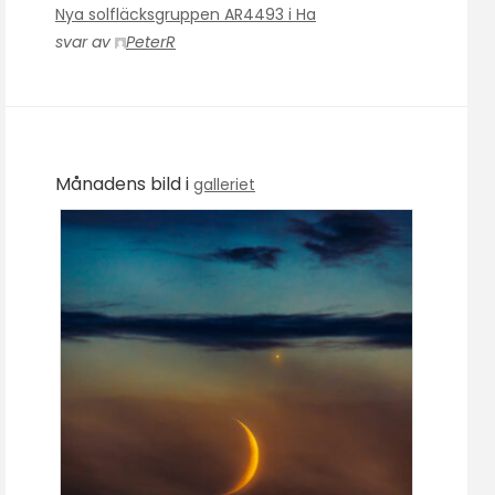
Nya solfläcksgruppen AR4493 i Ha
svar av
PeterR
Månadens bild i
galleriet