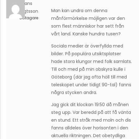
Hans
Man kan undra om denna
Bengtsson
Deltagare
månförmörkelse möjligen var den
som flest människor har sett från
vårt land. Kanske hundra tusen?
Sociala medier är överfyllda med
bilder. På populära utsiktsplatser
hade stora klungor med folk samlats.
Till och med på min obskyra kulle i
Göteborg (där jag ofta höll till med
teleskopet under tidigt 90-tal) fanns
några stycken andra.
Jag gick dit klockan 19:50 då månen
steg upp. Var beredd på att få vänta
en stund. Ett stråk med moln och dis
fanns alldeles över horisonten i den
aktuella riktningen. Det obetydliga