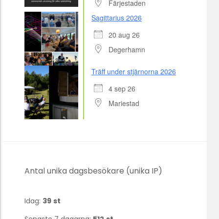
Färjestaden
Sagittarius 2026
20 aug 26
Degerhamn
Träff under stjärnorna 2026
4 sep 26
Mariestad
Antal unika dagsbesökare (unika IP)
Idag:
39
st
Senaste 7 dagarna:
512
st