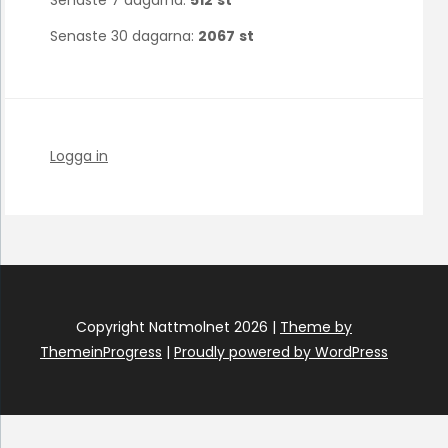
Senaste 30 dagarna:
2067
st
Logga in
Copyright Nattmolnet 2026 |
Theme by
ThemeinProgress
|
Proudly powered by WordPress