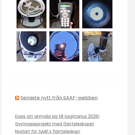
Senaste nytt från SAAF-webben
Dags att anmäla sig till Sagittarius 2026!
Gymnasieprojekt med fjärrteleskopet
Nystart för SAAF:s fjärrteleskop!