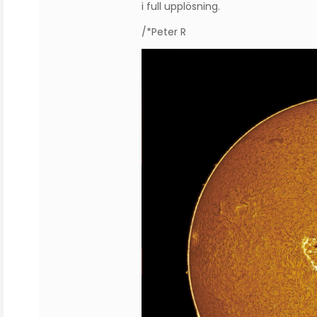
i full upplösning.
/*Peter R