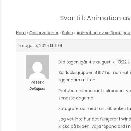
Svar till: Animation a
Hem
›
Observationer
›
Solen
›
Animation av solfläcksgru
5 augusti, 2025 kl. 11:01
Bild tagen igår 4:e augusti kl. 13:22 U
Solfläcksgruppen 4167 har närmat 
ligger nära mitten.
PeterR
Deltagare
Protuberanserna runt solranden ver
senaste dagarna.
Fotograferad med Lunt 60 enkelst
Jag vet inte hur det fungerar i Wi
klicka på bilden, välja “öppna bild 