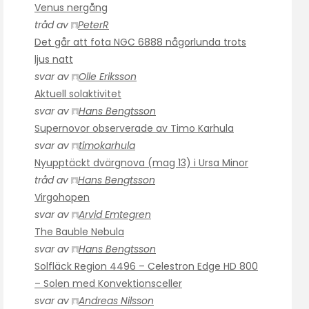
Venus nergång
tråd av
PeterR
Det går att fota NGC 6888 någorlunda trots
ljus natt
svar av
Olle Eriksson
Aktuell solaktivitet
svar av
Hans Bengtsson
Supernovor observerade av Timo Karhula
svar av
timokarhula
Nyupptäckt dvärgnova (mag 13) i Ursa Minor
tråd av
Hans Bengtsson
Virgohopen
svar av
Arvid Emtegren
The Bauble Nebula
svar av
Hans Bengtsson
Solfläck Region 4496 – Celestron Edge HD 800
– Solen med Konvektionsceller
svar av
Andreas Nilsson