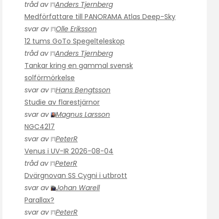
tråd av
Anders Tjernberg
Medförfattare till PANORAMA Atlas Deep-Sky
svar av
Olle Eriksson
12 tums GoTo Spegelteleskop
tråd av
Anders Tjernberg
Tankar kring en gammal svensk
solförmörkelse
svar av
Hans Bengtsson
Studie av flarestjärnor
svar av
Magnus Larsson
NGC4217
svar av
PeterR
Venus i UV-IR 2026-08-04
tråd av
PeterR
Dvärgnovan SS Cygni i utbrott
svar av
Johan Warell
Parallax?
svar av
PeterR