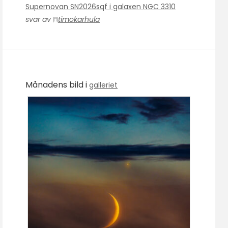
Supernovan SN2026sqf i galaxen NGC 3310
svar av
timokarhula
Månadens bild i
galleriet