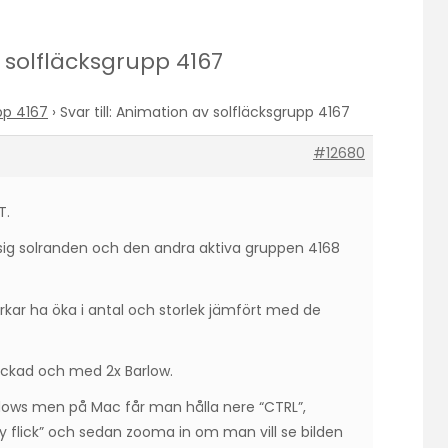
v solfläcksgrupp 4167
pp 4167
›
Svar till: Animation av solfläcksgrupp 4167
#12680
T.
sig solranden och den andra aktiva gruppen 4168
kar ha öka i antal och storlek jämfört med de
ackad och med 2x Barlow.
ndows men på Mac får man hålla nere “CTRL”,
i ny flick” och sedan zooma in om man vill se bilden