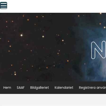
Skip
to
content
Hem
SAAF
Bildgalleriet
Kalendariet
Registrera anvä