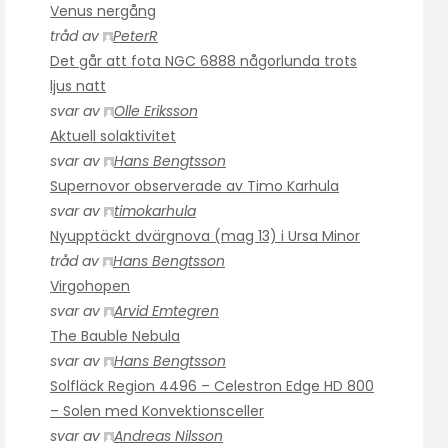
Venus nergång
tråd av
PeterR
Det går att fota NGC 6888 någorlunda trots
ljus natt
svar av
Olle Eriksson
Aktuell solaktivitet
svar av
Hans Bengtsson
Supernovor observerade av Timo Karhula
svar av
timokarhula
Nyupptäckt dvärgnova (mag 13) i Ursa Minor
tråd av
Hans Bengtsson
Virgohopen
svar av
Arvid Emtegren
The Bauble Nebula
svar av
Hans Bengtsson
Solfläck Region 4496 – Celestron Edge HD 800
– Solen med Konvektionsceller
svar av
Andreas Nilsson