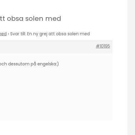
j att obsa solen med
 med
›
Svar till: En ny grej att obsa solen med
#10195
 (och dessutom på engelska:)