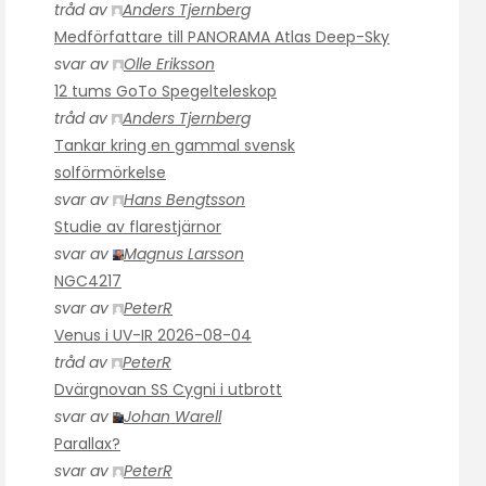
tråd av
Anders Tjernberg
Medförfattare till PANORAMA Atlas Deep-Sky
svar av
Olle Eriksson
12 tums GoTo Spegelteleskop
tråd av
Anders Tjernberg
Tankar kring en gammal svensk
solförmörkelse
svar av
Hans Bengtsson
Studie av flarestjärnor
svar av
Magnus Larsson
NGC4217
svar av
PeterR
Venus i UV-IR 2026-08-04
tråd av
PeterR
Dvärgnovan SS Cygni i utbrott
svar av
Johan Warell
Parallax?
svar av
PeterR