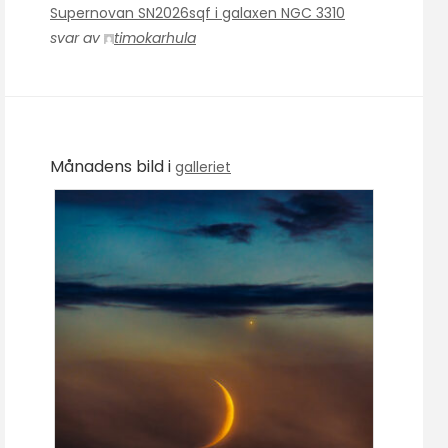
Supernovan SN2026sqf i galaxen NGC 3310
svar av
timokarhula
Månadens bild i
galleriet