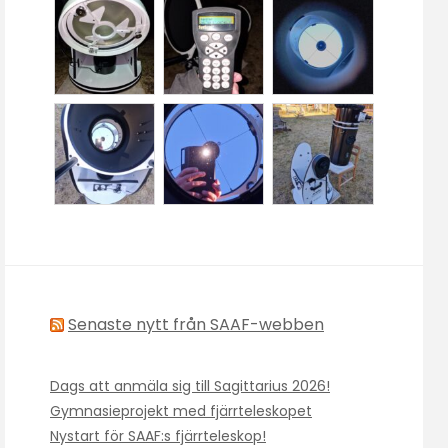
Senaste nytt från SAAF-webben
Dags att anmäla sig till Sagittarius 2026!
Gymnasieprojekt med fjärrteleskopet
Nystart för SAAF:s fjärrteleskop!